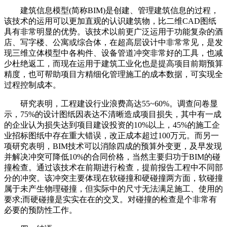
建筑信息模型(简称BIM)是创建、管理建筑信息的过程，
该技术的运用可以更加直观的认识建筑物，比二维CAD图纸
具有非常明显的优势。该技术以前更广泛运用于功能复杂的酒
店、写字楼、公寓或综合体，在超高层设计中非常常见，是发
现三维立体模型中各构件、设备管道冲突非常好的工具，也减
少杜绝返工，而现在运用于建筑工业化也是提高项目前期预算
精度，也可帮助项目方精细化管理施工的成本数据，可实现全
过程控制成本。
研究表明，工程建设行业浪费高达55~60%。调查问卷显
示，75%的设计图纸因表达不清晰造成项目损失，其中有一成
的企业认为损失达到项目建设投资的10%以上，45%的施工企
业招标图纸中存在重大错误，改正成本超过100万元。而另一
项研究表明，BIM技术可以消除四成的预算外变更，及早发现
并解决冲突可降低10%的合同价格，当然主要归功于BIM的碰
撞检查。通过该技术在前期进行检查，提前报告工程中不同部
分的冲突。该冲突主要体现在软碰撞和硬碰撞两方面，软碰撞
属于未产生物理碰撞，但实际中的尺寸无法满足施工、使用的
要求;而硬碰撞是实实在在的交叉。对碰撞的检查是个非常有
必要的预防性工作。