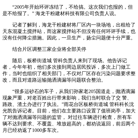
“2005年开始环评冻结了，不给搞。这次我们也报的，但
是不给报了。” 海龙干粉建材科技有限公司负责人说。
记者了解到，海龙干粉建材将厂区内一块场地，出租给了
天东混凝土搅拌站，而这家搅拌站不但没有任何环评手续，也
没有任何降尘措施。因此，一旦生产，扬尘问题便十分严重。
结合片区调整三家企业将全部关停
随后，板桥街道城 管科负责人来到了现场。他告诉记
者，今年年初，他们多次接到周边居民投诉，多次上门做工
作，当时也组织了相关部门，不仅对厂区存在污染问题要求整
改，而且对道路运输抛洒滴漏等问题联合整治。
“很多运砂石的车子，从我们孙家老205国道走，抛洒滴漏
现象严重，对老百姓出行带来影响，我们当时联合了交 警、
路政、渣土办进行了执法。”雨花台区板桥街道城 管科科长沈
光凯告诉记者。目前，他们在主要路口设置了值班岗亭，加大
了对抛洒滴漏等问题的监管， 对过往车辆进行检查，所有车
辆不达到要求、不覆盖、堆放超高的，都劝说返回，前后两个
月已经劝返了1000多车次。